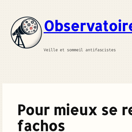
Aller
au
Observatoir
contenu
Veille et sommeil antifascistes
Pour mieux se r
fachos