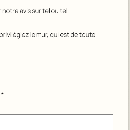
otre avis sur tel ou tel
rivilégiez le mur, qui est de toute
c
*