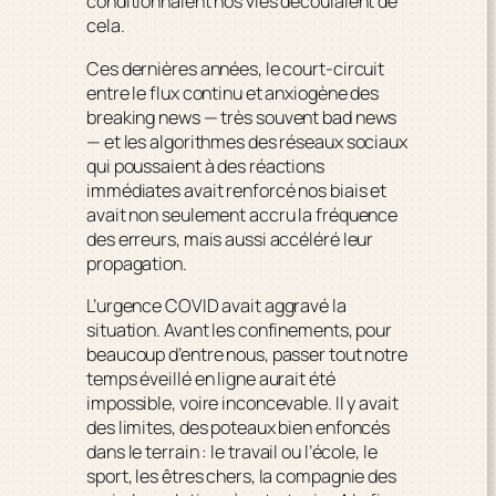
conditionnaient nos vies découlaient de
cela.
Ces dernières années, le court-circuit
entre le flux continu et anxiogène des
breaking news
— très souvent
bad news
— et les algorithmes des réseaux sociaux
qui poussaient à des réactions
immédiates avait renforcé nos biais et
avait non seulement accru la fréquence
des erreurs, mais aussi accéléré leur
propagation.
L’urgence COVID avait aggravé la
situation. Avant les confinements, pour
beaucoup d’entre nous, passer tout notre
temps éveillé en ligne aurait été
impossible, voire inconcevable. Il y avait
des limites, des poteaux bien enfoncés
dans le terrain : le travail ou l’école, le
sport, les êtres chers, la compagnie des