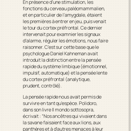
En présence d’une stimulation, les
fonctions du cerveau paléomammalien,
et en particulier de l’amygdale, étaient
les premières à entrer en jeu, puis venait
le tour du cortex préfrontal. Ce dernier
intervenait pour examnier les signaux
d’alarme, réguler les émotions, nous faire
raisonner. C’est sur cette base que le
psychologue Daniel Kahneman avait
introduit la distinction entre
la pensée
rapide
du système limbique (émotionnel,
impulsif, automatique) et
la pensée lente
du cortex préfrontal (analytique,
prudent, contrôlé).
La pensée rapide nous avait permis de
survivre en tant qu’espèce. Polidoro,
dans son livre
Il mondo sottosopra
,
écrivait : “Nos ancêtres qui vivaient dans
la savane faisaient face aux lions, aux
panthères et à d’autres menaces à leur