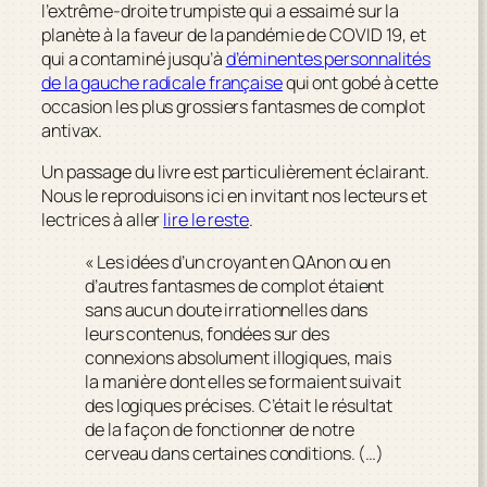
l’extrême-droite trumpiste qui a essaimé sur la
planète à la faveur de la pandémie de COVID 19, et
qui a contaminé jusqu’à
d’éminentes personnalités
de la gauche radicale française
qui ont gobé à cette
occasion les plus grossiers fantasmes de complot
antivax.
Un passage du livre est particulièrement éclairant.
Nous le reproduisons ici en invitant nos lecteurs et
lectrices à aller
lire le reste
.
« Les idées d’un croyant en QAnon ou en
d’autres fantasmes de complot étaient
sans aucun doute irrationnelles dans
leurs contenus, fondées sur des
connexions absolument illogiques, mais
la manière dont elles se formaient suivait
des logiques précises. C’était le résultat
de la façon de fonctionner de notre
cerveau dans certaines conditions. (…)