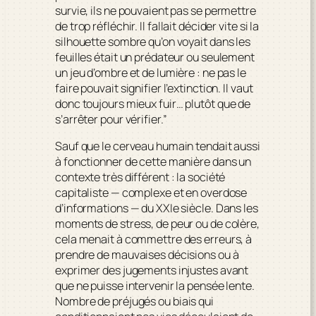
survie, ils ne pouvaient pas se permettre
de trop réfléchir. Il fallait décider vite si la
silhouette sombre qu’on voyait dans les
feuilles était un prédateur ou seulement
un jeu d’ombre et de lumière : ne pas le
faire pouvait signifier l’extinction. Il vaut
donc
toujours
mieux fuir… plutôt que de
s’arrêter pour vérifier.”
Sauf que le cerveau humain tendait aussi
à fonctionner de cette manière dans un
contexte très différent : la société
capitaliste — complexe et en overdose
d’informations — du XXIe siècle. Dans les
moments de stress, de peur ou de colère,
cela menait à commettre des erreurs, à
prendre de mauvaises décisions ou à
exprimer des jugements injustes avant
que ne puisse intervenir la pensée lente.
Nombre de préjugés ou
biais
qui