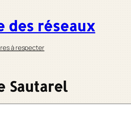
e des réseaux
res à respecter
e Sautarel