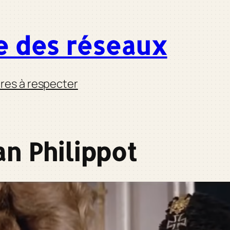
e des réseaux
res à respecter
an Philippot