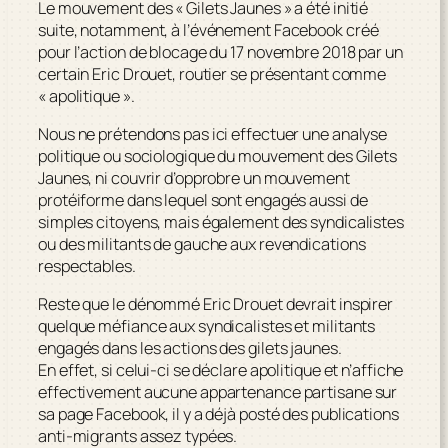
Le mouvement des « Gilets Jaunes » a été initié
suite, notamment, à l’événement Facebook créé
pour l’action de blocage du 17 novembre 2018 par un
certain Eric Drouet, routier se présentant comme
« apolitique ».
Nous ne prétendons pas ici effectuer une analyse
politique ou sociologique du mouvement des Gilets
Jaunes, ni couvrir d’opprobre un mouvement
protéiforme dans lequel sont engagés aussi de
simples citoyens, mais également des syndicalistes
ou des militants de gauche aux revendications
respectables.
Reste que le dénommé Eric Drouet devrait inspirer
quelque méfiance aux syndicalistes et militants
engagés dans les actions des gilets jaunes.
En effet, si celui-ci se déclare apolitique et n’affiche
effectivement aucune appartenance partisane sur
sa page Facebook, il y a déjà posté des publications
anti-migrants assez typées.