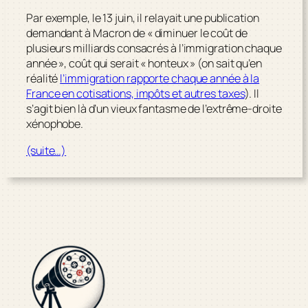
Par exemple, le 13 juin, il relayait une publication
demandant à Macron de « diminuer le coût de
plusieurs milliards consacrés à l’immigration chaque
année », coût qui serait « honteux » (on sait qu’en
réalité
l’immigration rapporte chaque année à la
France en cotisations, impôts et autres taxes
). Il
s’agit bien là d’un vieux fantasme de l’extrême-droite
xénophobe.
(suite…)