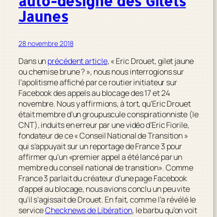
auto-désigné des Gilets
Jaunes
28 novembre 2018
Dans un
précédent article
, « Eric Drouet, gilet jaune
ou chemise brune ? », nous nous interrogions sur
l’apolitisme affiché par ce routier initiateur sur
Facebook des appels au blocage des 17 et 24
novembre. Nous y affirmions, à tort, qu’Eric Drouet
était membre d’un groupuscule conspirationniste (le
CNT), induits en erreur par une vidéo d’Eric Fiorile,
fondateur de ce « Conseil National de Transition »
qui s’appuyait sur un reportage de France 3 pour
affirmer qu’un
«premier appel a été lancé par un
membre du conseil national de transition»
. Comme
France 3 parlait du créateur d’une page Facebook
d’appel au blocage, nous avions conclu un peu vite
qu’il s’agissait de Drouet. En fait, comme l’a révélé le
service
Checknews
de
Libération
, le barbu qu’on voit